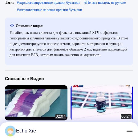
Тэги:
#
персонализированные ярлыки бутылки
#
Печать наклеек на рулоне
#
изготовленные на заказ ярлыки бутылки
Описание видео:
Узнайте, как наша этикетка для флакона с инъекцией ХГЧ с эффектом
голограммы улучшает упаковку вашего оздоровительного продукта. В этом
видео демонстрируется процесс печати, варианты материалов и функции
настройки для этикеток для флаконов объемом 2 мл, идеально подходящих
для клиентов B2B, которым важны качество и надежность.
Связанные Видео
02:07
00:24
Печать этикеток для флаконов,
Флакон пептида 2 мл для
Echo Xie
дизайн этикеток 10 мл,
Тирзепатида, Ретатрутида,
www.viallabel.com
Семаглутида
Steroids Labels Printing
Paper Box