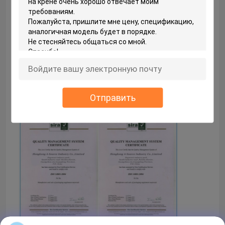
8 .
Уважайте авторское право клиентов, не
показывайте данные по клиентов.
Наша фабрика регулярно обслуживает машины
каждый год, и новая серия машин
замененное
каждое
4
лет.
-источник представляет
качественные отчеты о проверке федеральной
власти каждый сезон, качество
СГС встреч и снадарты Международной
Отправить
организации стандартизации.