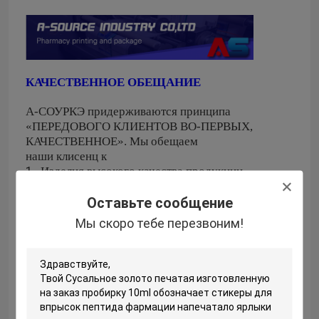
КАЧЕСТВЕННОЕ ОБЕЩАНИЕ
А-СОУРКЭ придерживаются принципа
«ПЕРЕДОВОГО КЛИЕНТОВ ВО-ПЕРВЫХ,
КАЧЕСТВЕННОЕ».
Мы обещаем
наши клисенц к
1 .
Изделия высокого качества продукции.
2 .
Дизайны профессионала предложения.
Оставьте сообщение
3 .
Цена по прейскуранту завода-изготовителя
цитаты справедливая и стабилизированная.
Мы скоро тебе перезвоним!
4 .
Заказ финиша с высокой эффективностью.
5 .
Обеспечьте универсальное обслуживание.
6 .
Поставьте техническое наведение печатания и
упакуйте.
7 .
Делите самую предварительную технологию
печатания во времени.