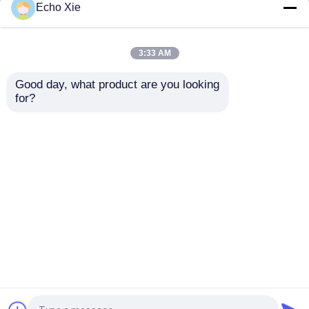
Echo Xie
система управления -источника неукоснительна и
эффективна. Мы имеем строгий процесс
наблюдения продук-
3:33 AM
тион,
КК, упаковывая и грузя.
Good day, what product are you looking 
for?
Главная страница
Карта сайта
контактные данные
Desktop Site
Карта сайта
Privacy Policy
Качество
ярлыки пробирки 10mL
Китайская
фабрика.Copyright © 2026 HONGKONG A-