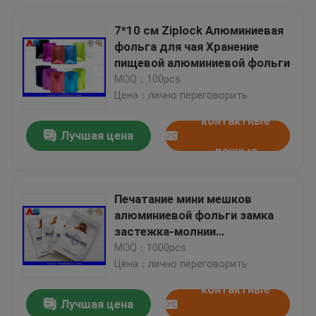
7*10 см Ziplock Алюминиевая
фольга для чая Хранение
пищевой алюминиевой фольги
MOQ：100pcs
Цена：лично переговорить
контактные
Лучшая цена
данные
Печатание мини мешков
алюминиевой фольги замка
застежка-молнии
изготовленное на заказ/
MOQ：1000pcs
стероидная
Цена：лично переговорить
фармацевтическая упаковка
контактные
планшета
Лучшая цена