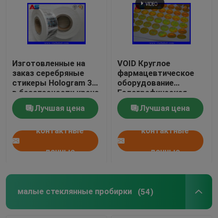
Изготовленные на
VOID Круглое
заказ серебряные
фармацевтическое
стикеры Hologram 3D
оборудование
в безопасности крена
Голографическая
неподдельной со
наклейка наклейка
Лучшая цена
Лучшая цена
стикерами
против фальшивых
безопасностью
3D голограмм
контактные
контактные
серьезных Черных
кодексов
голографическими
данные
данные
малые стеклянные пробирки
(54)