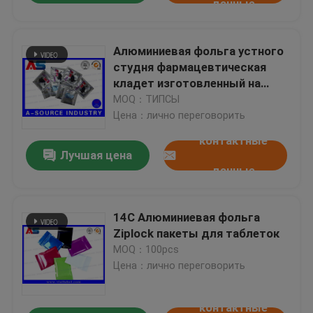
данные
Алюминиевая фольга устного
студня фармацевтическая
кладет изготовленный на
заказ герметизировать в
MOQ：ТИПСЫ
мешки печатания логотипа 4
Цена：лично переговорить
сторон/
контактные
Лучшая цена
данные
14C Алюминиевая фольга
Ziplock пакеты для таблеток
MOQ：100pcs
Цена：лично переговорить
контактные