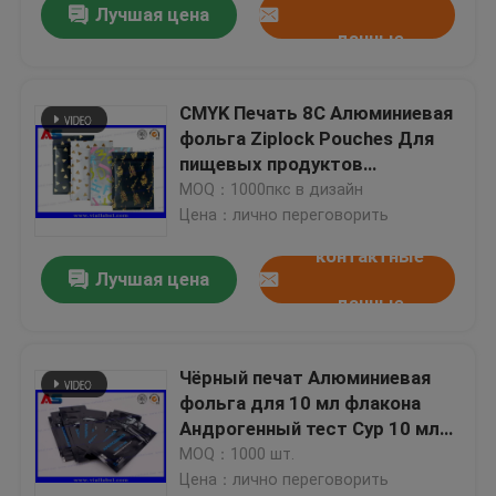
Лучшая цена
данные
CMYK Печать 8C Алюминиевая
фольга Ziplock Pouches Для
пищевых продуктов
Алюминиевая фольга
MOQ：1000пкс в дизайн
бумажные пакеты
Цена：лично переговорить
контактные
Лучшая цена
данные
Чёрный печат Алюминиевая
фольга для 10 мл флакона
Андрогенный тест Cyp 10 мл
бутылка
MOQ：1000 шт.
Цена：лично переговорить