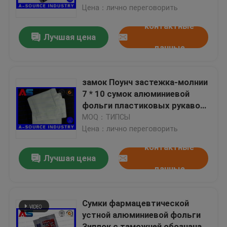
алюминия цвета см 9 * 6
Цена：лично переговорить
черную
контактные
Путешествие фабрики
Лучшая цена
данные
Проверка качества
замок Поунч застежка-молнии
Свяжитесь мы
7 * 10 сумок алюминиевой
фольги пластиковых рукавов
см белый для капсул
MOQ：ТИПСЫ
Спросите цитату
Цена：лично переговорить
контактные
ярлыки пробирки 10mL
Лучшая цена
данные
коробки пробирки 10ml
Сумки фармацевтической
устной алюминиевой фольги
Небольшие ярлыки бутылки
Зиплок с таможней обозначая