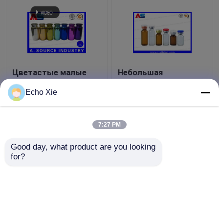
Цветастые малые
Небольшая
стеклянные выбитые
стеклянная пробирка
бутылки, стеклянные
для хранения
Echo Xie
бутылки пробирок
1ml/2ml/3ml/5ml /10ml
капельницы 10ml
масел & жидкостей
Лучшая цена
Лучшая цена
фармации
7:27 PM
контактные
контактные
Good day, what product are you looking 
for?
данные
данные
Осмотрите больше