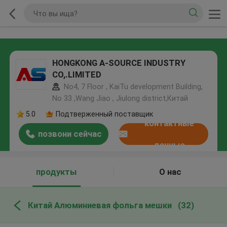
HONGKONG A-SOURCE INDUSTRY
CO,.LIMITED
No4, 7 Floor , KaiTu development Building,
No 33 ,Wang Jiao , Jiulong district,Китай
5.0
Подтверженный поставщик
контактные
позвони сейчас
данные
продукты
О нас
Китай Алюминиевая фольга мешки
(32)