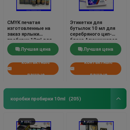
CMYK печатая
Этикетки для
изготовленные на
бутылок 10 мл для
заказ ярлыки
серебряного цип-
пробирки 10ml для
блока Алюминиевая
стеклянных бутылок
фольга
Лучшая цена
Лучшая цена
медицины
контактные
контактные
данные
данные
коробки пробирки 10ml
(205)