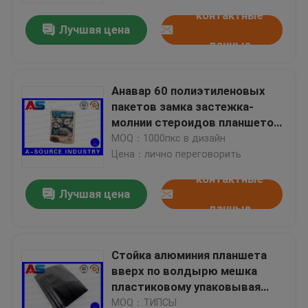
контактные
Лучшая цена
данные
Анавар 60 полиэтиленовых
пакетов замка застежка-
молнии стероидов планшетов
устной напечатанных
MOQ：1000пкс в дизайн
таможней алюминиевых
Цена：лично переговорить
печатая с Холограм
контактные
безопасностью
Лучшая цена
данные
Дом
Стойка алюминия планшета
Продукты
вверх по волдырю мешка
пластиковому упаковывая
сумку ziplock фольги
О нас
MOQ：ТИПСЫ