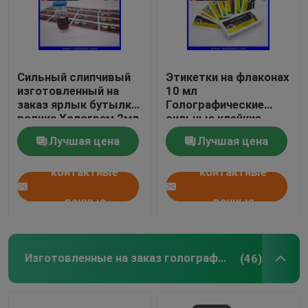
Сильный слипчивый
Этикетки на флаконах
изготовленный на
10 мл
заказ ярлык бутылки
Голографические
ролика Холограм 2мл
сильные клейкие
для пептидов
пептиды
Лучшая цена
Лучшая цена
Фармацевтические
этикетки на флаконах
контактные
контактные
25x60 мм
данные
данные
Изготовленные на заказ голографические стикеры
(46)