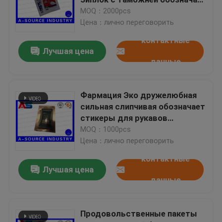
упаковку
MOQ：2000pcs
Цена：лично переговорить
Изготовленные на заказ голографические стикеры
контактные
Лучшая цена
малые стеклянные пробирки
данные
Сальто с крышки
Фармация Эко дружелюбная
сильная слипчивая обозначает
стикеры для рукавов
Пластичные бутылки пилюльки
медицины/химиката/еды/
MOQ：1000pcs
алюминиевой фольги
Цена：лично переговорить
Коробка фармацевтический упаковывать
контактные
Лучшая цена
данные
Алюминиевая фольга мешки
Продовольственные пакеты
пластичный упаковывать волдыря