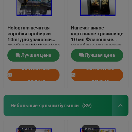
Hologram печатая
Напечатанное
коробки пробирки
картонное хранилище
10ml для упаковки
10 мл Флаконные
пробирки Methenolone
коробки с крышками
Enanthate
Бодибилдинг гели
Лучшая цена
Лучшая цена
Золотая фольга
Опаковка Золотая
контактные
контактные
фольга / эффект
голограммы
данные
данные
Небольшие ярлыки бутылки
(89)