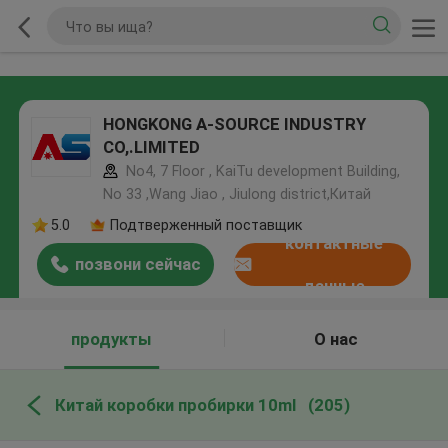
HONGKONG A-SOURCE INDUSTRY
CO,.LIMITED
No4, 7 Floor , KaiTu development Building,
No 33 ,Wang Jiao , Jiulong district,Китай
5.0
Подтверженный поставщик
контактные
позвони сейчас
данные
продукты
О нас
Китай коробки пробирки 10ml
(205)