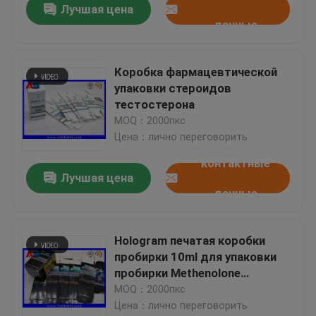
Лучшая цена
данные
Коробка фармацевтической
упаковки стероидов
тестостерона
MOQ：2000пкс
Цена：лично переговорить
контактные
Лучшая цена
данные
Hologram печатая коробки
пробирки 10ml для упаковки
пробирки Methenolone
Enanthate
MOQ：2000пкс
Цена：лично переговорить