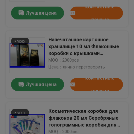
контактные
Лучшая цена
данные
Напечатанное картонное
хранилище 10 мл Флаконные
коробки с крышками
Бодибилдинг гели Золотая
MOQ：2000pcs
фольга Опаковка Золотая
Цена：лично переговорить
фольга / эффект голограммы
контактные
Лучшая цена
данные
Дом
Косметическая коробка для
Продукты
флаконов 20 мл Серебряные
голограммные коробки для
печати флаконов 10 мл
О нас
MOQ：2000пкс