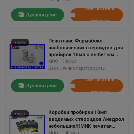
контактные
Лучшая цена
данные
Печатание Фармабокс
анаболических стероидов для
пробирок 10мл с выбитым
логотипом Матт печатая
MOQ：500pcs
дизайн СП Фарма
Цена：лично переговорить
контактные
Лучшая цена
данные
Коробки пробирки 10мл
вводимых стероидов Анадрол
небольшие/КМИК печатая
коробку Фарма
MOQ：2000pcs