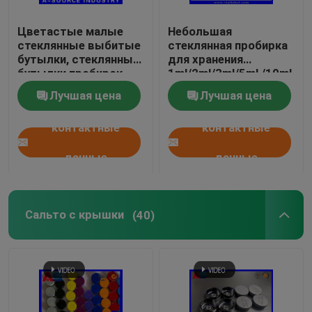
Цветастые малые
Небольшая
стеклянные выбитые
стеклянная пробирка
бутылки, стеклянные
для хранения
бутылки пробирок
1ml/2ml/3ml/5ml /10ml
капельницы 10ml
масел & жидкостей
Лучшая цена
Лучшая цена
фармации
контактные
контактные
данные
данные
Сальто с крышки
(40)