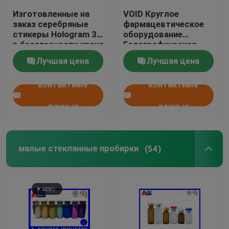
Изготовленные на
VOID Круглое
заказ серебряные
фармацевтическое
стикеры Hologram 3D
оборудование
в безопасности крена
Голографическая
неподдельной со
наклейка наклейка
Лучшая цена
Лучшая цена
стикерами
против фальшивых
безопасностью
3D голограмм
контактные
контактные
серьезных Черных
кодексов
голографическими
данные
данные
малые стеклянные пробирки
(54)