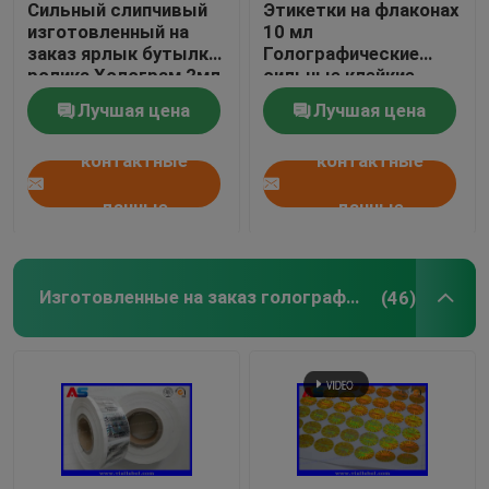
Сильный слипчивый
Этикетки на флаконах
изготовленный на
10 мл
заказ ярлык бутылки
Голографические
ролика Холограм 2мл
сильные клейкие
для пептидов
пептиды
Лучшая цена
Лучшая цена
Фармацевтические
этикетки на флаконах
контактные
контактные
25x60 мм
данные
данные
Изготовленные на заказ голографические стикеры
(46)