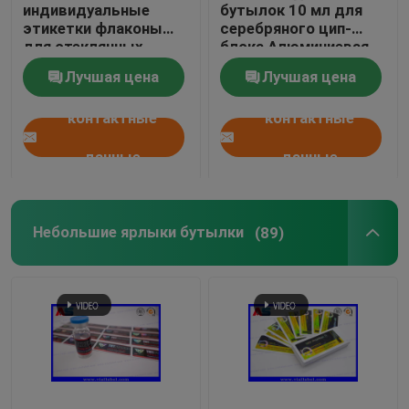
индивидуальные
бутылок 10 мл для
этикетки флаконы
серебряного цип-
для стеклянных
блока Алюминиевая
бутылок лекарства
фольга
Лучшая цена
Лучшая цена
пептидной упаковки
контактные
контактные
данные
данные
Небольшие ярлыки бутылки
(89)