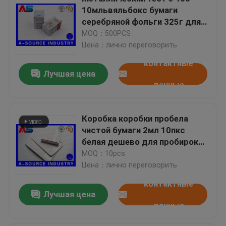
10мльвяльбокс бумаги
серебряной фольги 325г для
Изготовленные на заказ ярлыки косметики
анаболических стероидов/
MOQ：500PCS
стимуляторов
Цена：лично переговорить
Фармацевтические стеклянные ампулы
контактные
Лучшая цена
данные
ярлык бутылки пилюльки
Коробка коробки пробела
Ручные щипцы пробирки
чистой бумаги 2мл 10пкс
белая дешево для пробирок
Изготовленное на заказ печатание листовки
10мл с пластиковыми
MOQ：10pcs
подносами внутрь, лоснистый
Цена：лично переговорить
финиш
контактные
Бумажный пакет для покупок
Лучшая цена
данные