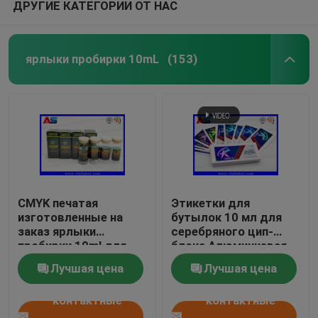
ДРУГИЕ КАТЕГОРИИ ОТ НАС
ярлыки пробирки 10mL
(153)
CMYK печатая
Этикетки для
изготовленные на
бутылок 10 мл для
заказ ярлыки
серебряного цип-
пробирки 10ml для
блока Алюминиевая
стеклянных бутылок
фольга
Лучшая цена
Лучшая цена
медицины
контактные
контактные