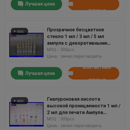
Лучшая цена
данные
Прозрачное бесцветное
стекло 1 мл / 3 мл / 5 мл
ампула с декоративными
кольцами
MOQ：300pcs
Цена：лично переговорить
контактные
Лучшая цена
данные
Гиалуроновая кислота
высокой проницаемости 1 мл /
2 мл для печати Ампула
Прозрачный стеклянный
MOQ：300pcs
бутылочный раствор
Цена：лично переговорить