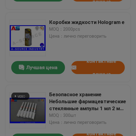
данные
Коробки жидкости Hologram e
MOQ：2000pcs
Цена：лично переговорить
контактные
Лучшая цена
данные
Безопасное хранение
Небольшие фармацевтические
стеклянные ампулы 1 мл 2 мл
3 мл 4 мл 5 мл 10 мл
MOQ：300шт
Цена：лично переговорить
контактные