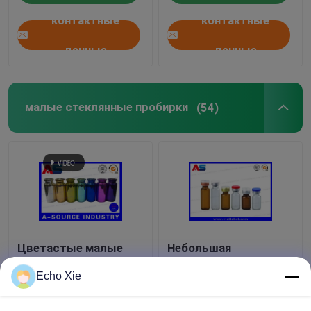
безопасностью
3D голограмм
контактные
контактные
серьезных Черных
кодексов
голографическими
данные
данные
малые стеклянные пробирки
(54)
Цветастые малые
Небольшая
стеклянные выбитые
стеклянная пробирка
бутылки, стеклянные
для хранения
Echo Xie
бутылки пробирок
1ml/2ml/3ml/5ml /10ml
капельницы 10ml
масел & жидкостей