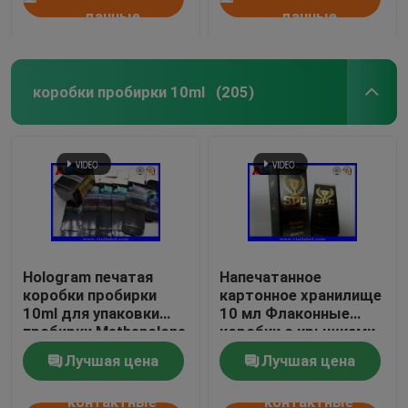
данные
данные
коробки пробирки 10ml
(205)
Hologram печатая
Напечатанное
коробки пробирки
картонное хранилище
10ml для упаковки
10 мл Флаконные
пробирки Methenolone
коробки с крышками
Enanthate
Бодибилдинг гели
Лучшая цена
Лучшая цена
Золотая фольга
Опаковка Золотая
контактные
контактные
фольга / эффект