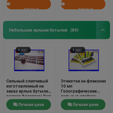
голограммы
данные
данные
Небольшие ярлыки бутылки
(89)
Сильный слипчивый
Этикетки на флаконах
изготовленный на
10 мл
заказ ярлык бутылки
Голографические
ролика Холограм 2мл
сильные клейкие
для пептидов
пептиды
Лучшая цена
Лучшая цена
Фармацевтические
этикетки на флаконах