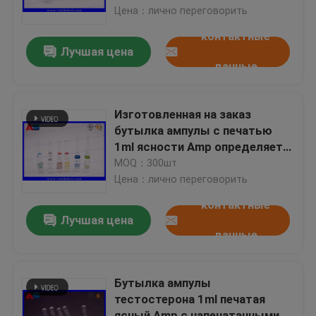
Напрямую с завода | Оптовый
Цена：лично переговорить
запас
контактные
Путешествие фабрики
Лучшая цена
данные
Проверка качества
Изготовленная на заказ
Свяжитесь мы
бутылка ампулы с печатью
1ml ясности Amp определяет
размер 10.75mm и 60mm
MOQ：300шт
Спросите цитату
высокорослые
Цена：лично переговорить
контактные
ярлыки пробирки 10mL
Лучшая цена
данные
коробки пробирки 10ml
Бутылка ампулы
тестостерона 1ml печатая
Небольшие ярлыки бутылки
ясный Amp с напечатанными