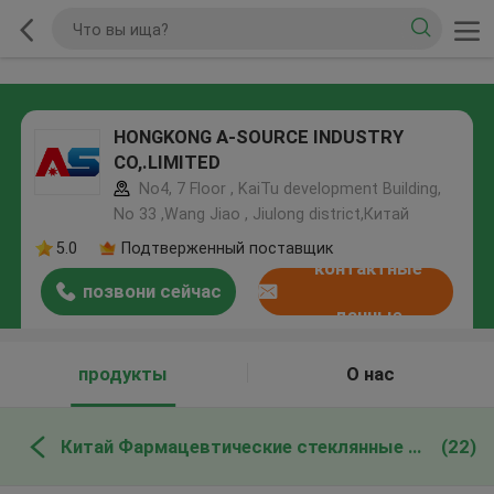
HONGKONG A-SOURCE INDUSTRY
CO,.LIMITED
No4, 7 Floor , KaiTu development Building,
No 33 ,Wang Jiao , Jiulong district,Китай
5.0
Подтверженный поставщик
контактные
позвони сейчас
данные
продукты
О нас
Китай Фармацевтические стеклянные ампулы
(22)