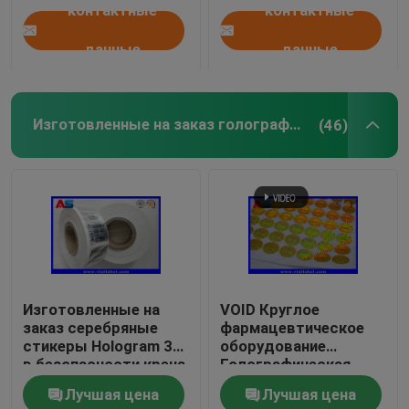
контактные
контактные
25x60 мм
данные
данные
Изготовленные на заказ голографические стикеры
(46)
Изготовленные на
VOID Круглое
заказ серебряные
фармацевтическое
стикеры Hologram 3D
оборудование
в безопасности крена
Голографическая
неподдельной со
наклейка наклейка
Лучшая цена
Лучшая цена
стикерами
против фальшивых