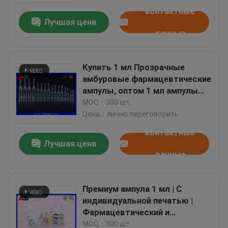
контактные
Лучшая цена
данные
Купить 1 мл Прозрачные
амбуровые фармацевтические
ампулы, оптом 1 мл ампулы
оптом
MOQ：300 шт.
Цена：лично переговорить
контактные
Лучшая цена
данные
Дом
Премиум ампула 1 мл | С
Продукты
индивидуальной печатью |
Фармацевтический и
косметический класс |
О нас
MOQ：300 шт.