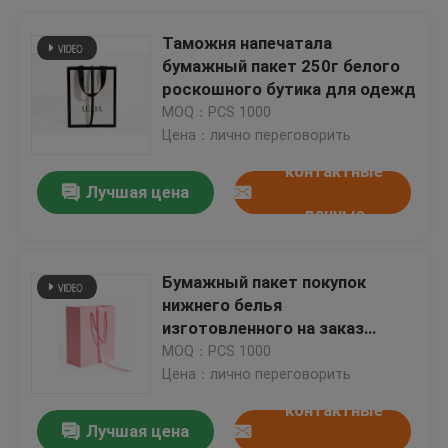
Таможня напечатала
бумажный пакет 250г белого
роскошного бутика для одежд
MOQ：PCS 1000
Цена：лично переговорить
контактные
Лучшая цена
данные
Бумажный пакет покупок
нижнего белья
изготовленного на заказ
логотипа романтичный
MOQ：PCS 1000
розовый с ручками веревочки
Цена：лично переговорить
контактные
Лучшая цена