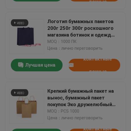
данные
Логотип бумажных пакетов
200г 250г 300г роскошного
магазина ботинок и одежд
упаковывая изготовленный на
MOQ：1000 ПК
заказ
Цена：лично переговорить
контактные
Лучшая цена
данные
Крепкий бумажный пакет на
вынос, бумажный пакет
покупок Эко дружелюбный
Деградабле
MOQ：PCS 1000
Цена：лично переговорить
контактные