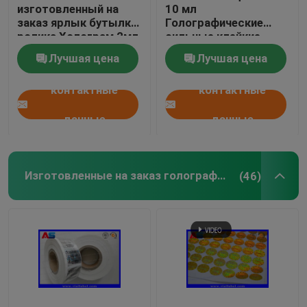
изготовленный на
10 мл
заказ ярлык бутылки
Голографические
ролика Холограм 2мл
сильные клейкие
для пептидов
пептиды
Лучшая цена
Лучшая цена
Фармацевтические
этикетки на флаконах
контактные
контактные
25x60 мм
данные
данные
Изготовленные на заказ голографические стикеры
(46)