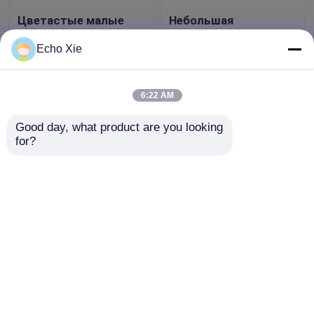
Цветастые малые
Небольшая
стеклянные выбитые
стеклянная пробирка
бутылки, стеклянные
для хранения
Echo Xie
бутылки пробирок
1ml/2ml/3ml/5ml /10ml
капельницы 10ml
масел & жидкостей
Лучшая цена
Лучшая цена
фармации
6:22 AM
контактные
контактные
Good day, what product are you looking 
for?
данные
данные
Осмотрите больше
Главная страница
Карта сайта
контактные данные
Desktop Site
Карта сайта
Privacy Policy