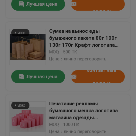
Лучшая цена
данные
Сумка на вынос еды
бумажного пакета 80г 100г
130г 170г Крафт логотипа
изготовленная на заказ
MOQ：500 ПК
Деградабле
Цена：лично переговорить
контактные
Лучшая цена
данные
Печатание рекламы
бумажного мешка логотипа
магазина одежды
изготовленное на заказ
MOQ：1000 ПК
упаковывая
Цена：лично переговорить