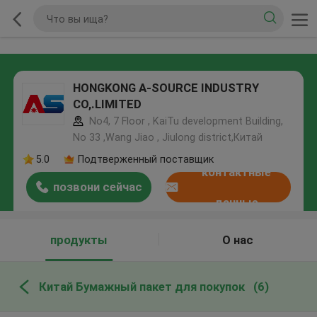
HONGKONG A-SOURCE INDUSTRY
CO,.LIMITED
No4, 7 Floor , KaiTu development Building,
No 33 ,Wang Jiao , Jiulong district,Китай
5.0
Подтверженный поставщик
контактные
позвони сейчас
данные
продукты
О нас
Китай Бумажный пакет для покупок
(6)