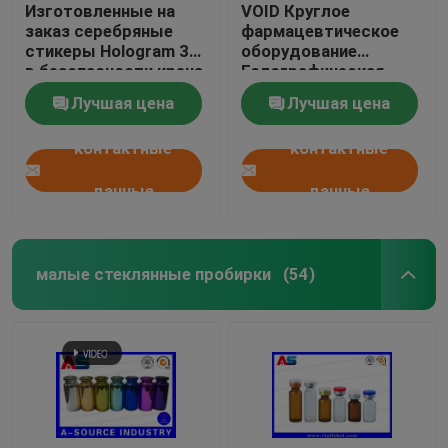
Изготовленные на
VOID Круглое
заказ серебряные
фармацевтическое
стикеры Hologram 3D
оборудование
в безопасности крена
Голографическая
неподдельной со
наклейка наклейка
Лучшая цена
Лучшая цена
стикерами
против фальшивых
безопасностью
3D голограмм
контактные
контактные
серьезных Черных
кодексов
голографическими
данные
данные
малые стеклянные пробирки
(54)