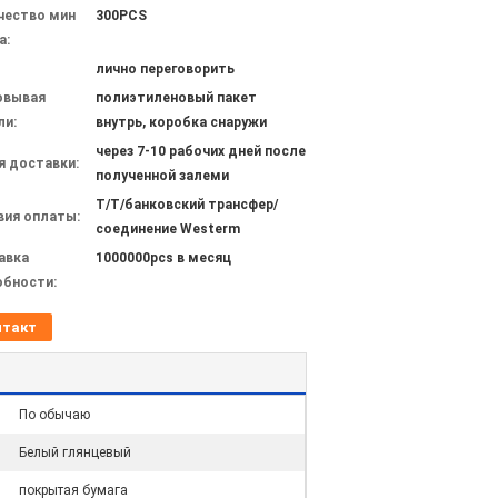
чество мин
300PCS
а:
лично переговорить
овывая
полиэтиленовый пакет
ли:
внутрь, коробка снаружи
через 7-10 рабочих дней после
я доставки:
полученной залеми
T/T/банковский трансфер/
вия оплаты:
соединение Westerm
авка
1000000pcs в месяц
обности:
нтакт
По обычаю
Белый глянцевый
покрытая бумага