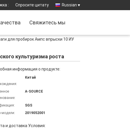
жка :
Спросите цитату
Russian
качества
Свяжитесь мы
аги для пробирок Ампс впрыски 10 ИУ
ского культуризма роста
обная информация о продукте:
Китай
хождения:
енное
A-SOURCE
нование:
фикация:
SGS
 модели:
2019052001
та и доставка Условия: