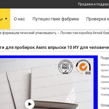
Продажа и поддер
ты
О нас
Путешествие фабрики
Проверка 
а фармацевтический упаковывать
Лоснистая коробка белой бум
ги для пробирок Ампс впрыски 10 ИУ для человече
Подр
Место
проис
Фирм
наиме
Серти
Номер
Опла