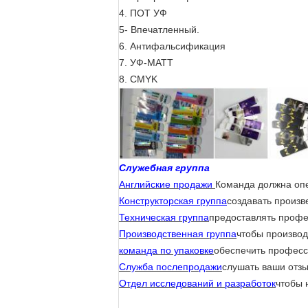
4. ПОТ УФ
5- Впечатленный.
6. Антифальсификация
7. УФ-МАТТ
8. CMYK
Служебная группа
Английские продажи
Команда должна оп
Конструкторская группа
создавать произв
Техническая группа
предоставлять профе
Производственная группа
чтобы производ
команда по упаковке
обеспечить професс
Служба послепродажи
слушать ваши отзы
Отдел исследований и разработок
чтобы 