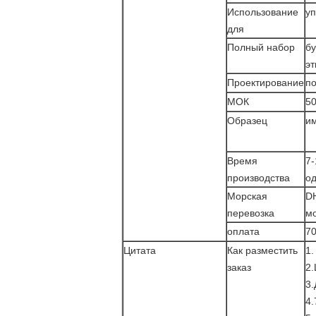
Использование
уп
для
Полный набор
бу
эт
Проектирование
по
МОК
50
Образец
и
Время
7-
производства
од
Морская
DH
перевозка
м
оплата
70
Цитата
Как разместить
1.
заказ
2.
3.
4.