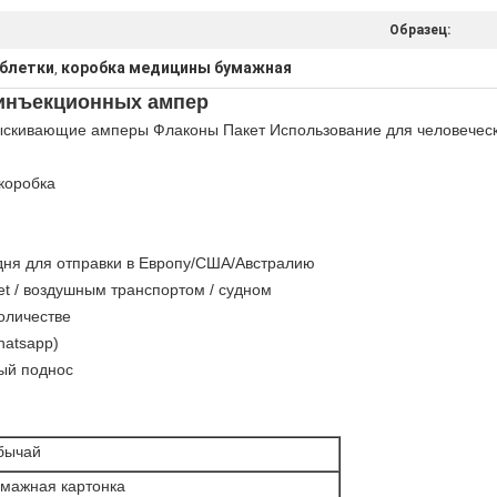
Образец:
аблетки
коробка медицины бумажная
,
 инъекционных ампер
ыскивающие амперы Флаконы Пакет Использование для человеческ
коробка
4 дня для отправки в Европу/США/Австралию
net / воздушным транспортом / судном
оличестве
hatsapp)
ый поднос
бычай
умажная картонка