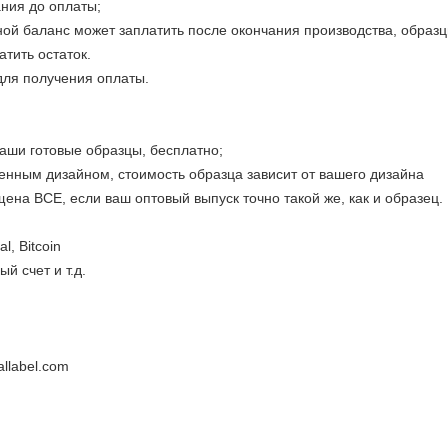
ния до оплаты;
ой баланс может заплатить после окончания производства, образц
тить остаток.
для получения оплаты.
аши готовые образцы, бесплатно;
енным дизайном, стоимость образца зависит от вашего дизайна
ена ВСЕ, если ваш оптовый выпуск точно такой же, как и образец.
l, Bitcoin
й счет и т.д.
llabel.com