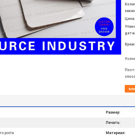
Коли
заказ
Цена:
Упак
дета
Врем
Усло
Пост
спос
ко
Размер:
Печать:
го роста
Материал: