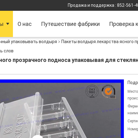
Продажа и поддержка :
852-561-4
ты
О нас
Путешествие фабрики
Проверка 
чный упаковывать волдыря
Пакеты волдыря лекарства ясного п
ь слов
ого прозрачного подноса упаковывая для стеклян
Подр
Место
проис
Фирм
наиме
Серти
Номер