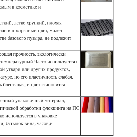
емым в косметике и
легкий, легко хрупкий, плохая
лан в прозрачный цвет, может
стве базового пузыря, не подлежит
орошая прочность, экологически
температурный.Часто используется в
ой утвари или других продуктов,
туре, но его пластичность слабая,
ь блестящая, и цвет становится
венный упаковочный материал,
тической обработки флоккинга на ПС
о используется в упаковке
и, бутылок вина, часов,и