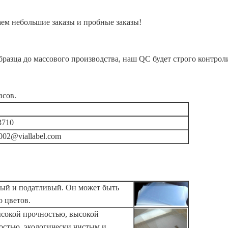
м небольшие заказы и пробные заказы!
образца до массового производства, наш QC будет строго контрол
асов.
3710
s002@viallabel.com
ый и податливый. Он может быть
о цветов.
ысокой прочностью, высокой
остью, экологически чистым и