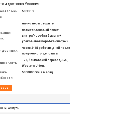
та и доставка Условия:
чество мин
500PCS
а:
лично переговорить
полиэтиленовый пакет
овывая
внутри/коробка бумаги +
ли:
упаковывая коробка снаружи
через 3-15 рабочих дней после
я доставки:
полученного депозита
T/T, банковский перевод, L/C,
вия оплаты:
Western Union,
авка
5000000пкс в месяц
обности:
нтакт
янные, ампулы