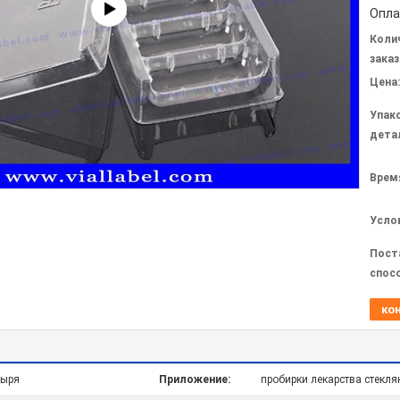
Опла
Коли
заказ
Цена:
Упак
дета
Врем
Усло
Пост
спос
ко
дыря
Приложение:
пробирки лекарства стекл