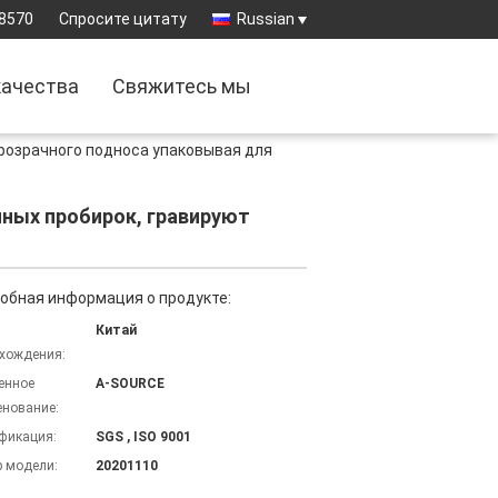
8570
Спросите цитату
Russian
качества
Свяжитесь мы
розрачного подноса упаковывая для
ных пробирок, гравируют
обная информация о продукте:
Китай
хождения:
енное
A-SOURCE
нование:
фикация:
SGS , ISO 9001
 модели:
20201110