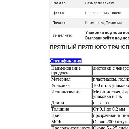
Размер:
Размер по заказу
Цвета:
Настраиваемые цвета
Печать:
Штамповка, Тиснение
Упаковка подноса во
Выделить:
Выгравируйте подно
ПРЯТНЫЙ ПРЯТНОГО ТРАНС
Спецификация
Наименование
листовки с лекар
продукта
Материал
пластмассы, поли
Упаковка
100 шт. в упаковк
Использование
Медицинская, фар
упаковка и т.д.
Длина
на заказ
Толщина
От 0,1 до 0,2 мм
Цвет
прозрачный и ин
МОК
Около 2000 штук.
Продолжительность
Около 5 - 25 дней