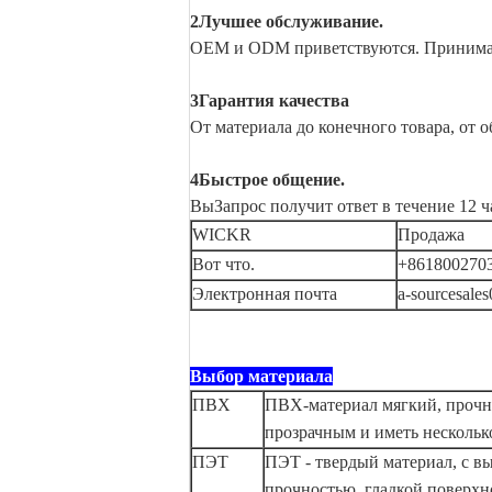
2Лучшее обслуживание.
OEM и ODM приветствуются. Принимае
3Гарантия качества
От материала до конечного товара, от 
4Быстрое общение.
Вы
Запрос получит ответ в течение 12 ч
WICKR
Продажа
Вот что.
+861800270
Электронная почта
a-sourcesale
Выбор материала
ПВХ
ПВХ-материал мягкий, прочн
прозрачным и иметь нескольк
ПЭТ
ПЭТ - твердый материал, с в
прочностью, гладкой поверхн