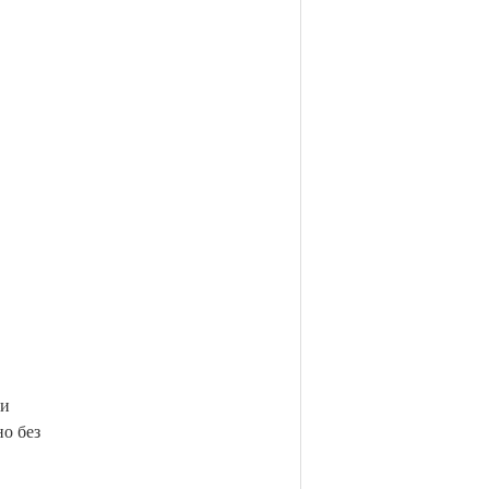
 и
о без