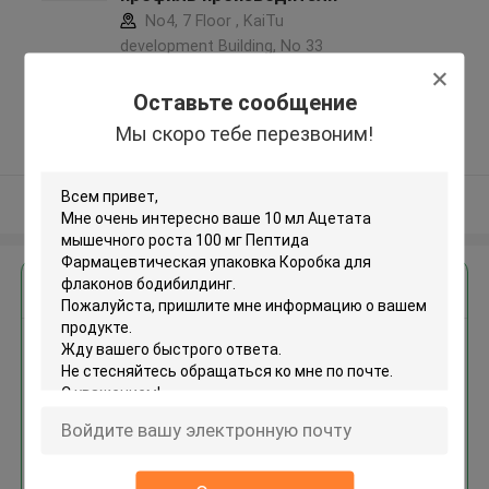
No4, 7 Floor , KaiTu
development Building, No 33
,Wang Jiao , Jiulong district
,Китай
Оставьте сообщение
5.0
Мы скоро тебе перезвоним!
Подтверженный
поставщик
Осмотрите больше
Получить лучшую цену для
10 мл Ацетата мышечного
роста 100 мг Пептида
Фармацевтическая упаковка
Коробка для флаконов
бодибилдинг