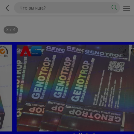
3
/
4