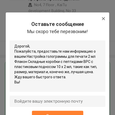
No4, 7 Floor , KaiTu
development Building, No 33
,Wang Jiao , Jiulong district
,Китай
Оставьте сообщение
5.0
Мы скоро тебе перезвоним!
Подтверженный
поставщик
Осмотрите больше
Получить лучшую цену для
Настройка голограммы для
печати 2 мл Флакон Складные
коробки с пептидами BPC с
пластиковым подносом 10 x 2
мл