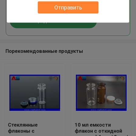
300pcs/серией
Отправить
Продолжать
Порекомендованные продукты
Дом
Продукты
Стеклянные
10 мл емкости
флаконы с
флакон с откидной
О нас