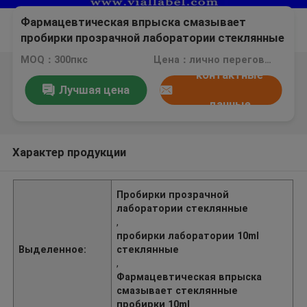
Фармацевтическая впрыска смазывает
пробирки прозрачной лаборатории стеклянные
с крышкой 10mL 300pcs/серией
MOQ：300пкс
Цена：лично переговорить
контактные
Лучшая цена
данные
Характер продукции
Пробирки прозрачной
лаборатории стеклянные
,
пробирки лаборатории 10ml
Выделенное:
стеклянные
,
Фармацевтическая впрыска
смазывает стеклянные
пробирки 10ml