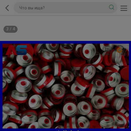
3
/
4