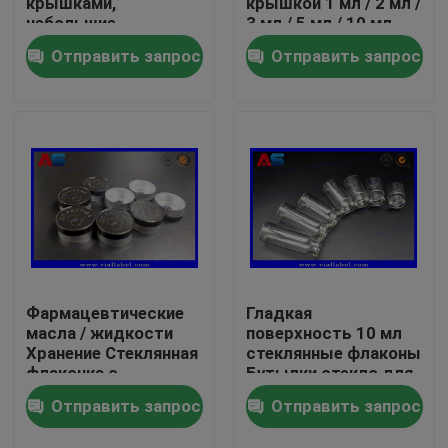
крышками,
крышкой 1 мл / 2 мл /
небольшие
3 мл / 5 мл / 10 мл
стеклянные флаконы
емкости
Отправить запрос
Отправить запрос
Путешествие фабрики
с высокой
прочностью и
откидной крышкой
Проверка качества
Свяжитесь мы
Спросите цитату
ярлыки пробирки 10mL
Фармацевтические
Гладкая
масла / жидкости
поверхность 10 мл
Хранение Стеклянная
стеклянные флаконы
флаконка с
Бутылки стекло для
коробки пробирки 10ml
откидывающейся
пептидов
Отправить запрос
Отправить запрос
крышкой Золотая
Приложения
алюминиевая
Небольшие ярлыки бутылки