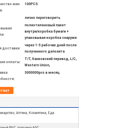
чество мин
100PCS
а:
лично переговорить
полиэтиленовый пакет
овывая
внутри/коробка бумаги +
ли:
упаковывая коробка снаружи
через 1-5 рабочих дней после
я доставки:
полученного депозита
T/T, банковский перевод, L/C,
вия оплаты:
Western Union,
авка
5000000pcs в месяц
обности:
нтакт
екарство, Аптека, Косметика, Еда
сный PVC, толщина 60C