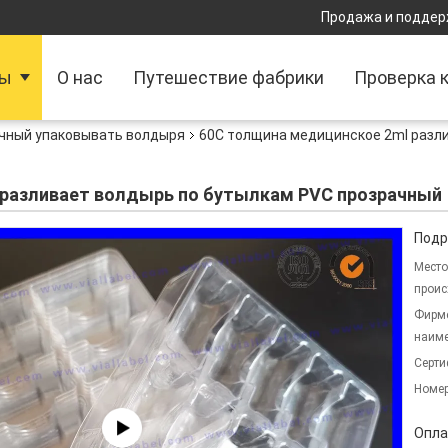
Продажа и поддер
ты
О нас
Путешествие фабрики
Проверка 
чный упаковывать волдыря
60C толщина медицинское 2ml разл
 разливает волдырь по бутылкам PVC прозрачный
Подр
Место
проис
Фирм
наиме
Серти
Номер
Опла