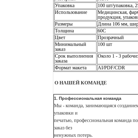
Упаковка
100 шт/упаковка, 2
Использование
Медицинская, фарм
продукция, упаковк
Размеры
Длина 106 мм, шир
Толщина
60C
Цвет
Прозрачный
Минимальный
100 шт
заказ
Срок выполнения
Около 1 - 3 рабоч
заказа
Формат макета
AI/PDF/CDR
О НАШЕЙ КОМАНДЕ
1. Профессиональная команда
Мы - команда, занимающаяся создание
упаковки и
печатью, профессиональная команда п
заказ без
ненужных потерь.