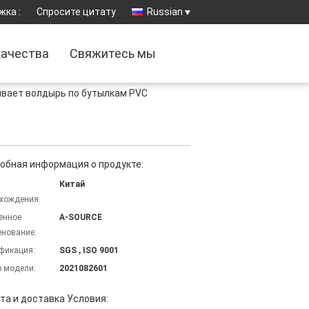
жка :
Спросите цитату
Russian
качества
Свяжитесь мы
ивает волдырь по бутылкам PVC
обная информация о продукте:
Китай
хождения:
енное
A-SOURCE
нование:
фикация:
SGS , ISO 9001
 модели:
2021082601
та и доставка Условия: