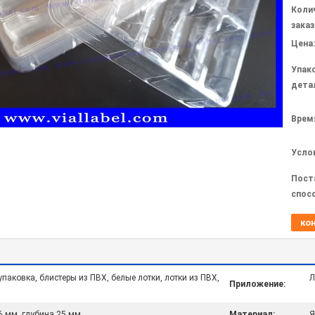
Коли
заказ
Цена:
Упак
дета
Врем
Усло
Пост
спос
ко
паковка, блистеры из ПВХ, белые лотки, лотки из ПВХ,
Л
Приложение:
6 мм, глубина 25 мм
Материал:
Я