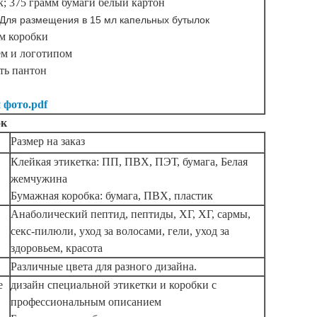
к; 375 грамм бумаги белый картон
 Для размещения в 15 мл капельных бутылок
мм коробки
ем и логотипом
ть пантон
 фото.pdf
ок
Размер на заказ
Клейкая этикетка: ПП, ПВХ, ПЭТ, бумага, Белая
жемчужина
Бумажная коробка: бумага, ПВХ, пластик
Анаболический пептид, пептиды, ХГ, ХГ, сармы,
секс-пилюли, уход за волосами, гели, уход за
здоровьем, красота
Различные цвета для разного дизайна.
е
дизайн специальной этикетки и коробки с
профессиональным описанием