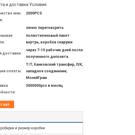
та и доставка Условия:
чество мин
2000PCS
а:
лично переговорить
овывая
полиэтиленовый пакет
ли:
внутрь, коробка снаружи
через 7-10 рабочих дней после
я доставки:
полученного депозита
Т/Т, банковский трансфер, Л/К,
вия оплаты:
западное соединение,
МонейГрам
авка
5000000pcs в месяц
обности:
нтакт
робирки и размер коробки