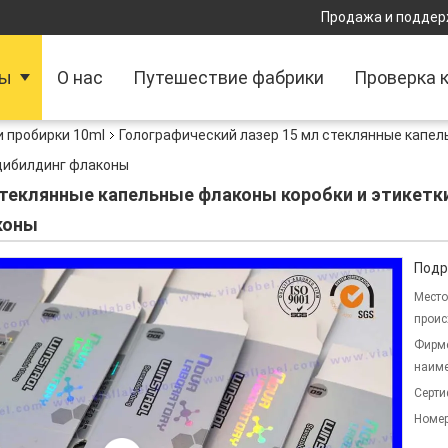
Продажа и поддер
ты
О нас
Путешествие фабрики
Проверка 
и пробирки 10ml
Голографический лазер 15 мл стеклянные капел
дибилдинг флаконы
стеклянные капельные флаконы коробки и этикет
коны
Подр
Место
проис
Фирм
наиме
Серти
Номер