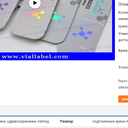
Опла
Коли
заказ
Цена:
Упак
дета
Врем
Усло
Пост
спос
ко
тика, здравоохранение, пептид
Размер:
подгонянные ярлык п