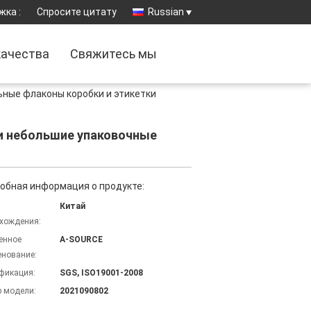
жка :
Спросите цитату
Russian
качества
Свяжитесь мы
ьные флаконы коробки и этикетки
ки небольшие упаковочные
обная информация о продукте:
Китай
хождения:
енное
A-SOURCE
нование:
фикация:
SGS, ISO19001-2008
 модели:
2021090802