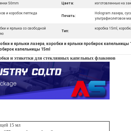
ленки 50mm
Цвета:
изготовленные на зак
ов и коробок пептида
Hologram лазера, сус
Печать:
ультрафиолетовое ма
бки и ярлыка со свободной
коробка 15ml, коробк
Тип:
ию
обки и ярлыки лазера
коробки и ярлыки пробирок капельницы 
,
робирок капельницы 15ml
обки и этикетки для стеклянных капельных флаконов
ицей 15 мл