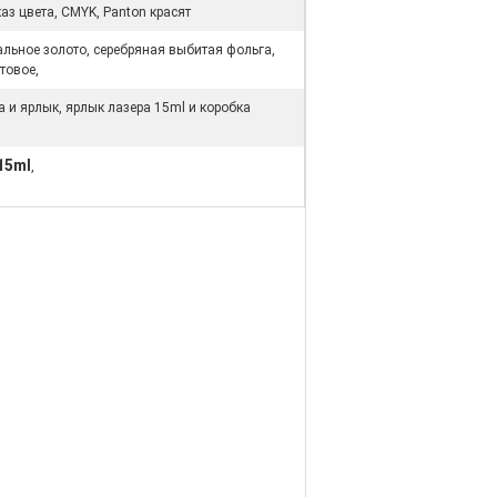
аз цвета, CMYK, Panton красят
альное золото, серебряная выбитая фольга,
товое,
а и ярлык, ярлык лазера 15ml и коробка
15ml
,