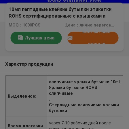
10мл пептидные клейкие бутылки этикетки
ROHS сертифицированные с крышками и
коробками индивидуальные этикетки и
MOQ：1000PCS
Цена：лично переговорить
наклейки для стеклянных бутылок
контактные
Лучшая цена
данные
Характер продукции
слипчивые ярлыки бутылки 10ml
,
Ярлыки бутылки ROHS
слипчивые
Выделенное:
,
Стероидные слипчивые ярлыки
бутылки
через 7-10 рабочих дней после
Время доставки
полученного депозита