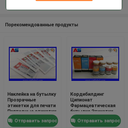
Порекомендованные продукты
Дом
Наклейка на бутылку
Кордибилдинг
Прозрачные
Ципионат
этикетки для печати
Фармацевтическая
Продукты
Пептидные этикетки
бутылка Этикетки
на бутылки Этикетки
25x60 мм ISO
Отправить запрос
Отправить запрос
на флаконы 10 мл
сертифицирован для
О нас