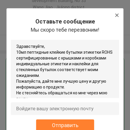
development Building, No 33
,Wang Jiao , Jiulong district
,Китай
Оставьте сообщение
5.0
Подтверженный
Мы скоро тебе перезвоним!
поставщик
Осмотрите больше
Получить лучшую цену для
10мл пептидные клейкие
бутылки этикетки ROHS
сертифицированные с
крышками и коробками
индивидуальные этикетки и
наклейки для стеклянных
бутылок
Отправить
Продолжать