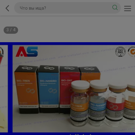
3
/
4