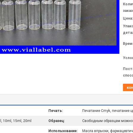
Коли
заказ
Цена:
Упак
дета
Врем
Усло
Пост
спос
ко
Печать:
Печатание Cmyk, печатание ц
l, 10ml, 15ml, 20ml
Образец:
Свободным образцам можно о
Использование:
Масла впрыски, фармацевтиче