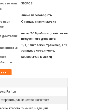
чество мин
300PCS
а:
лично переговорить
овывая
Стандартная упаковка
ли:
через 7-10 рабочих дней после
я доставки:
полученного депозита
T/T, банковский трансфер, L/C,
вия оплаты:
западное соединение,
авка
5000000PCS в месяц
обности:
нтакт
вета Panton
тправить для качественного теста
ские, красота, химикат, медицина