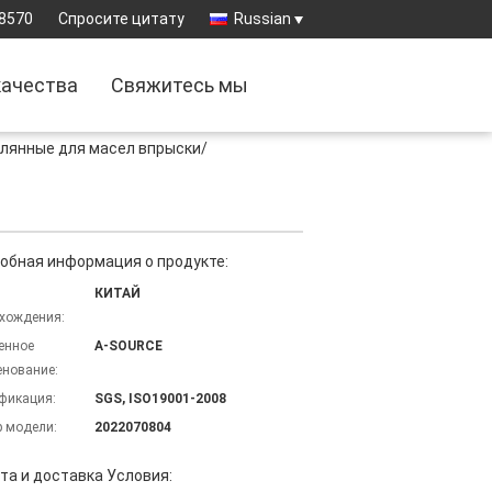
8570
Спросите цитату
Russian
качества
Свяжитесь мы
лянные для масел впрыски/
обная информация о продукте:
КИТАЙ
хождения:
енное
A-SOURCE
нование:
фикация:
SGS, ISO19001-2008
 модели:
2022070804
та и доставка Условия: