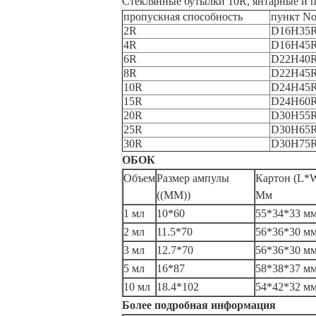
Стеклянные бутылки 10R, янтарные и п
пропускная способность
пункт N
2R
D16H35
4R
D16H45
6R
D22H40
8R
D22H45
10R
D24H45
15R
D24H60
20R
D30H55
25R
D30H65
30R
D30H75
ОБОК
Объем
Размер ампулы
Картон (L*
((MM))
Мм
1 мл
10*60
55*34*33 м
2 мл
11.5*70
56*36*30 м
3 мл
12.7*70
56*36*30 м
5 мл
16*87
58*38*37 м
10 мл
18.4*102
54*42*32 м
Более подробная информация