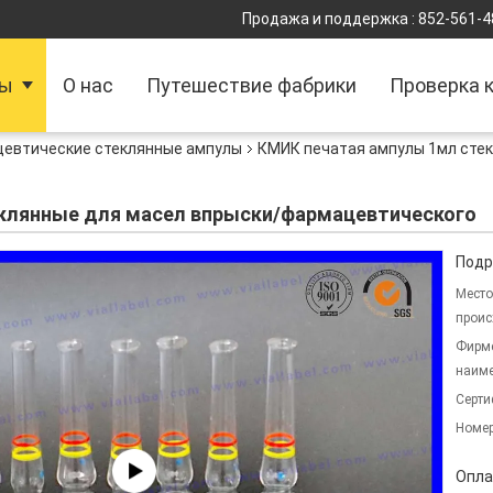
Продажа и поддержка :
852-561-4
ты
О нас
Путешествие фабрики
Проверка 
евтические стеклянные ампулы
КМИК печатая ампулы 1мл стек
клянные для масел впрыски/фармацевтического
Подр
Место
проис
Фирм
наиме
Серти
Номер
Опла