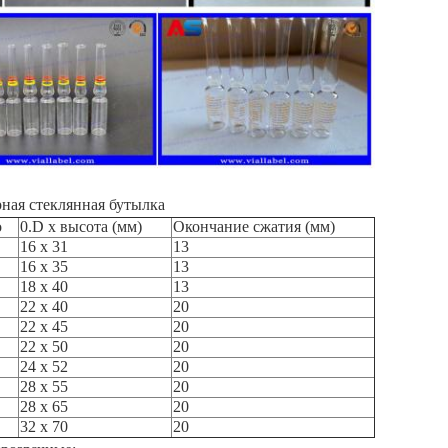
рная стеклянная бутылка
o
0.D x высота (мм)
Окончание сжатия (мм)
16 x 31
13
16 x 35
13
18 х 40
13
22 х 40
20
22 х 45
20
22 х 50
20
24 x 52
20
28 x 55
20
28 x 65
20
32 x 70
20