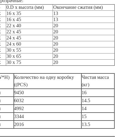
розрачные:
o
0.D x высота (мм)
Окончание сжатия (мм)
R
16 x 35
13
R
16 х 45
13
R
22 х 40
20
R
22 х 45
20
R
24 х 45
20
R
24 х 60
20
R
30 x 55
20
R
30 x 65
20
R
30 x 75
20
W*H)
Количество на одну коробку
Чистая масса
((PCS)
(кг)
м
9450
16
м
6032
14.5
м
4992
14
м
3344
15
м
2016
13.5