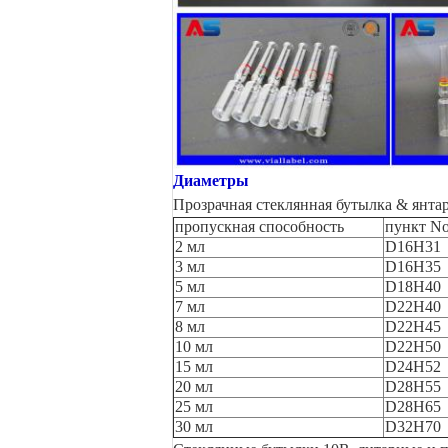
Диаметры
Прозрачная стеклянная бутылка & янта
пропускная способность
пункт N
2 мл
D16H31
3 мл
D16H35
5 мл
D18H40
7 мл
D22H40
8 мл
D22H45
10 мл
D22H50
15 мл
D24H52
20 мл
D28H55
25 мл
D28H65
30 мл
D32H70