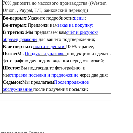
70% депозита до массового производства ((Western
Union, , Paypal, T/T, банковский перевод))
Во-первых:
Укажите подробности:
цены
;
Во-вторых:
Предложи нам
заказ на покупку
;
В-третьих:
Мы предлагаем вам
счёт и рисунок/
образец флаконы
для вашего подтверждения;
В-четвертых:
платить деньги
100% заранее;
Пятое:
Мы
Продукт и упаковка
продукцию и сделать
фотографию для подтверждения перед отгрузкой;
Шестое:
Вы подтвердите фотографию, и
мы
отправка посылки и предложение
через два дня;
Седьмое:
Мы предлагаем
Послепродажное
обслуживание
после получения посылки;