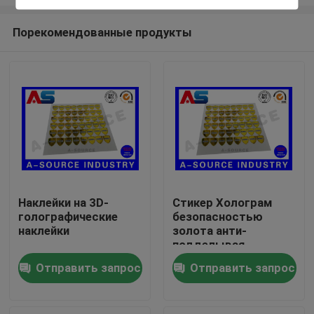
Порекомендованные продукты
Наклейки на 3D-
Стикер Холограм
голографические
безопасностью
Дом
наклейки
золота анти-
подделывая
изготовленный на
Продукты
Отправить запрос
Отправить запрос
заказ с верхним
слоем серийного
номера/царапины
О нас