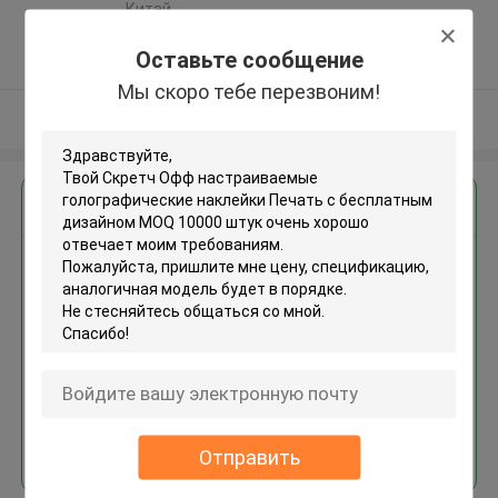
,Китай
5.0
Оставьте сообщение
Подтверженный
поставщик
Мы скоро тебе перезвоним!
Осмотрите больше
Получить лучшую цену для
Скретч Офф настраиваемые
голографические наклейки
Печать с бесплатным
дизайном MOQ 10000 штук
Продолжать
Отправить