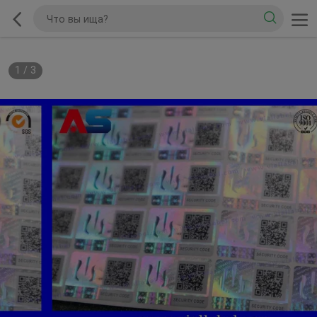
1
/
3