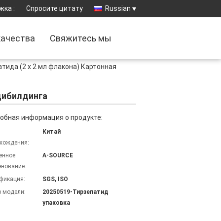
жка :
Спросите цитату
Russian
качества
Свяжитесь мы
тида (2 х 2 мл флакона) Картонная
одибилдинга
обная информация о продукте:
Китай
хождения:
енное
A-SOURCE
нование:
фикация:
SGS, ISO
 модели:
20250519-Тирзепатид
упаковка