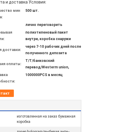
та и доставка Условия:
чество мин
500 шт.
а:
лично переговорить
овывая
полиэтиленовый пакет
ли:
внутри, коробка снаружи
через 7-10 рабочих дней после
я доставки:
полученного депозита
T/T/банковский
вия оплаты:
перевод/Westerm union,
авка
1000000PCS в месяц
обности:
нтакт
изготовленная на заказ бумажная
коробка
лазер hologram/выбивая анти--