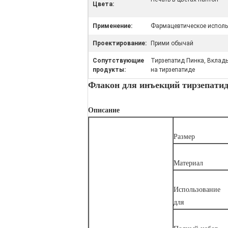
Цвета:
Применение:
Фармацевтическое испол
Проектирование:
Прими обычай
Сопутствующие
Тирзепатид Пинка, Вклад
продукты:
на тирзепатиде
Флакон для инъекций тирзепатид
Описание
Размер
Материал
Использование
для