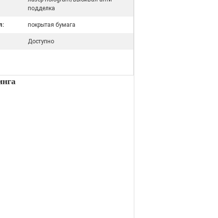
подделка
л:
покрытая бумага
Доступно
инга