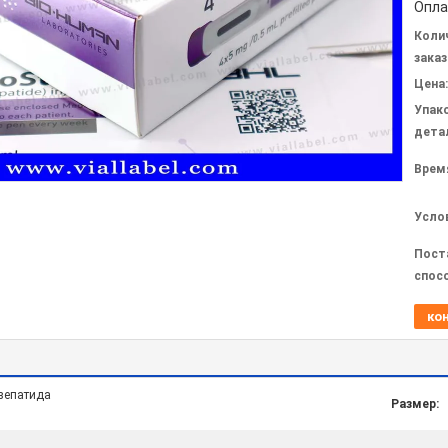
Опла
Коли
заказ
Цена:
Упак
дета
Врем
Усло
Пост
спос
ко
рзепатида
Размер: