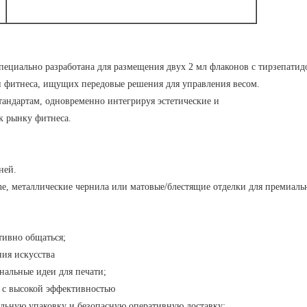
специально разработана для размещения двух 2 мл флаконов с тирзепатид
и фитнеса, ищущих передовые решения для управления весом.
тандартам, одновременно интегрируя эстетические и
к рынку фитнеса.
ней.
one, металлические чернила или матовые/блестящие отделки для премиаль
тивно общаться;
ния искусства
нальные идеи для печати;
 с высокой эффективностью
льную упаковку и безопасную оперативную доставку;