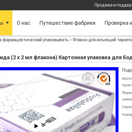
Продажа и поддер
ты
О нас
Путешествие фабрики
Проверка 
а фармацевтический упаковывать
Флакон для инъекций тирзепа
ида (2 х 2 мл флакона) Картонная упаковка для б
Подр
Место
проис
Фирм
наиме
Серти
Номер