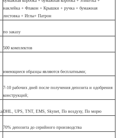
бумажная коробка + бумажная коробка + этикетка +
наклейка + Флакон + Крышки + ручка + бумажная
листовка + Иглы+ Патрон
по заказу
500 комплектов
имеющиеся образцы являются бесплатными;
7-10 рабочих дней после получения депозита и одобрения
конструкций;
ка
DHL, UPS, TNT, EMS, Skynet, По воздуху, По морю
70% депозита до серийного производства