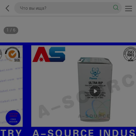
1
/
6