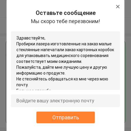
5.0
Подтверженный
Оставьте сообщение
поставщик
Мы скоро тебе перезвоним!
Осмотрите больше
Получить лучшую цену для
Пробирки лазера
изготовленные на заказ
малые стеклянные напечатали
заказ картонных коробок для
упаковывать медицинского
соревнования
Продолжать
Отправить