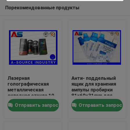
Порекомендованные продукты
Лазерная
Анти- поддельный
голографическая
ящик для хранения
металлическая
ампулы пробирки
Дом
складная стекла 10
81x60x31mm для
мл Флакон
пропионата
Отправить запрос
Отправить запрос
Стереоидные
тестостерона 1ml
Продукты
коробки Упаковка
фармацевтические
коробки
О нас