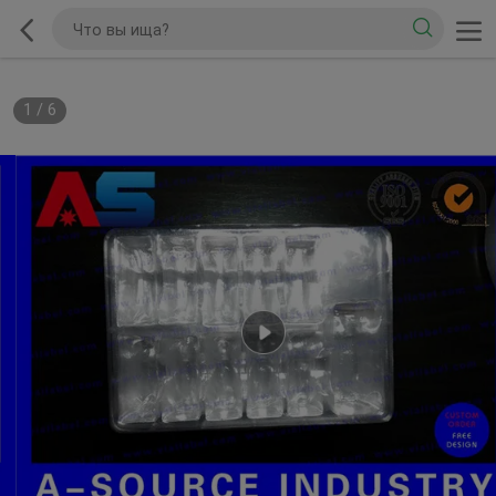
1
/
6