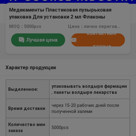
Медикаменты Пластиковая пузырьковая
упаковка Для установки 2 мл Флаконы
Соответствующие Hcg Коробки аптечные
MOQ：5000pcs
Цена：лично переговорить
пузырьковые упаковки
контактные
Лучшая цена
данные
Характер продукции
упаковывать волдыря фармации
Выделенное:
,
пакеты волдыря лекарства
через 15-20 рабочих дней после
Время доставки
полученной залеми
Количество мин
5000pcs
заказа