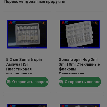
Порекомендованные продукты
5 2 мл Soma tropin
Soma tropin Hcg 2ml
Ампула ПЭТ
3ml 10ml Стеклянные
Пластиковая
флаконы
пузырьковая
Пластиковая
Дом
упаковка
пузырьковая
Отправить запрос
Отправить запрос
упаковка
Продукты
О нас