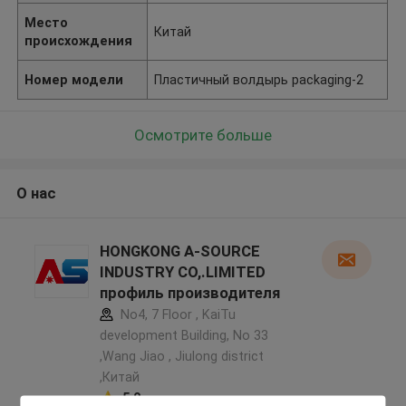
Место
Китай
происхождения
Номер модели
Пластичный волдырь packaging-2
Осмотрите больше
О нас
HONGKONG A-SOURCE
INDUSTRY CO,.LIMITED
профиль производителя
No4, 7 Floor , KaiTu
development Building, No 33
,Wang Jiao , Jiulong district
,Китай
5.0