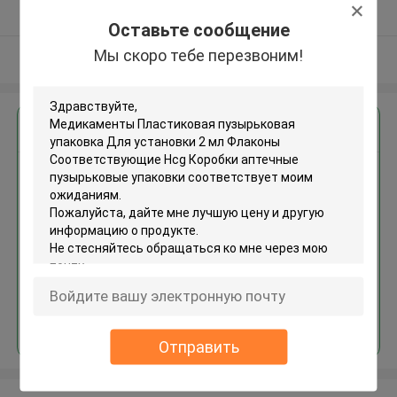
Подтверженный
Оставьте сообщение
поставщик
Мы скоро тебе перезвоним!
Осмотрите больше
Получить лучшую цену для
Медикаменты Пластиковая
пузырьковая упаковка Для
установки 2 мл Флаконы
Соответствующие Hcg
Коробки аптечные
пузырьковые упаковки
Продолжать
Отправить