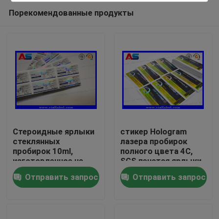
Порекомендованные продукты
Стероидные ярлыки
стикер Hologram
стеклянных
лазера пробирок
пробирок 10ml,
полного цвета 4C,
Дом
изготовленное на
SGS печатая ярлыки
заказ стероидное
бутылки
Отправить запрос
Отправить запрос
печатание пробирки
Продукты
стикера
О нас