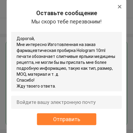
5.0
Подтверженный
Оставьте сообщение
поставщик
Мы скоро тебе перезвоним!
Осмотрите больше
Получить лучшую цену для
Изготовленная на заказ
фармацевтическая пробирка
Hologram 10ml печати
обозначает слипчивые ярлыки
медицины рецепта
Продолжать
Отправить