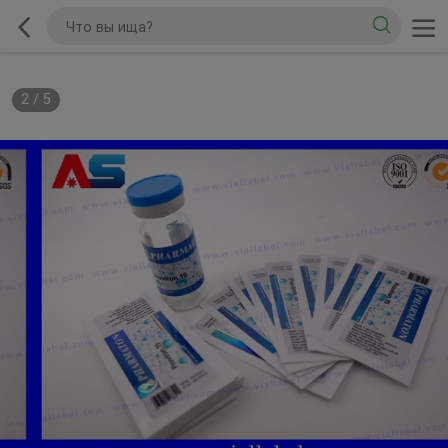
2
/
5