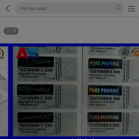
3
/
4