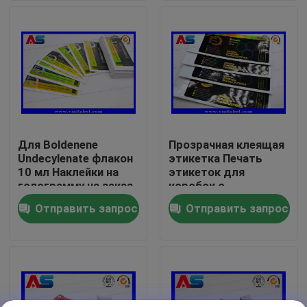
Путешествие фабрики
Проверка качества
Свяжитесь мы
Для Boldenene
Прозрачная клеящая
Undecylenate флакон
этикетка Печать
Спросите цитату
10 мл Наклейки на
этикеток для
голограмму на заказ
коробок с
Сильное клейкое 10
индивидуальным
Отправить запрос
Отправить запрос
ярлыки пробирки 10mL
мл флаконные
логотипом для
этикетки с
аптечных флаконов
эффектом
голограммы лазера
коробки пробирки 10ml
на заказ
Небольшие ярлыки бутылки