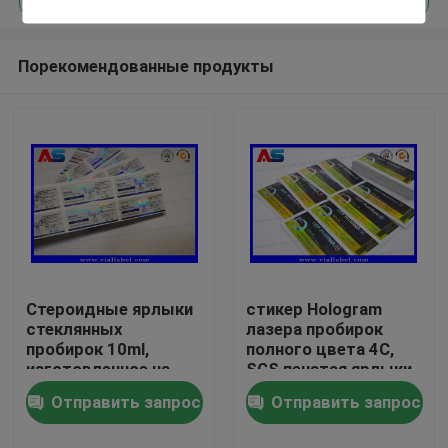
Порекомендованные продукты
Стероидные ярлыки
стикер Hologram
Дом
стеклянных
лазера пробирок
пробирок 10ml,
полного цвета 4C,
изготовленное на
SGS печатая ярлыки
Продукты
заказ стероидное
бутылки
Отправить запрос
Отправить запрос
печатание пробирки
стикера
О нас