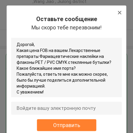
,Wang Jiao , Jiulong district
,Китай
5.0
Оставьте сообщение
Подтверженный
Мы скоро тебе перезвоним!
поставщик
Осмотрите больше
Получить лучшую цену для
Лекарственные препараты
Фармацевтические наклейки
на флаконы PET / PVC CMYK
стеклянные бутылки
Продолжать
Отправить