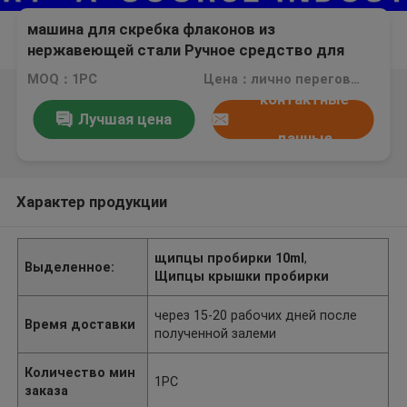
машина для скребка флаконов из
нержавеющей стали Ручное средство для
скребка Флаконы безопасны для бутылок
MOQ：1PC
Цена：лично переговорить
Флаконы 10 мл
контактные
Лучшая цена
данные
Характер продукции
щипцы пробирки 10ml
,
Выделенное:
Щипцы крышки пробирки
через 15-20 рабочих дней после
Время доставки
полученной залеми
Количество мин
1PC
заказа