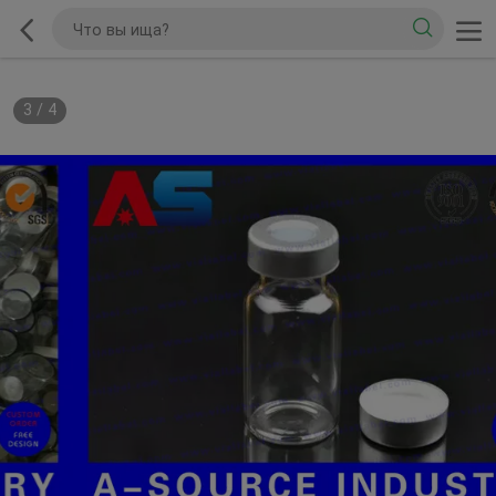
3
/
4