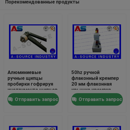
Порекомендованные продукты
Алюминиевые
50hz ручной
ручные щипцы
флаконный кремпер
пробирки гофрируя
20 мм флаконная
инструмента щипцов
крышка кремпер
Дом
пробирки
Стабильная
Отправить запрос
Отправить запрос
стеклянные для
производительность
срывают крышку
AC220V флаконная
Продукты
кремпинг машина
О нас