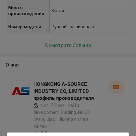
Место
Китай
происхождения
Номер модели
Ручной гофрировать
Осмотрите больше
О нас
HONGKONG A-SOURCE
INDUSTRY CO,.LIMITED
профиль производителя
No4, 7 Floor , KaiTu
development Building, No 33
,Wang Jiao , Jiulong district
,Китай
5.0