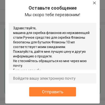
Подтверженный
Оставьте сообщение
поставщик
Мы скоро тебе перезвоним!
Осмотрите больше
Получить лучшую цену для
машина для скребка флаконов
из нержавеющей стали Ручное
средство для скребка
Флаконы безопасны для
бутылок Флаконы 10 мл
Продолжать
Отправить