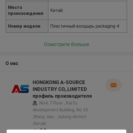
Место
Китай
происхождения
Номер модели
Пластичный волдырь packaging-4
Осмотрите больше
О нас
HONGKONG A-SOURCE
INDUSTRY CO,.LIMITED
профиль производителя
No4, 7 Floor , KaiTu
development Building, No 33
,Wang Jiao , Jiulong district
,Китай
5.0