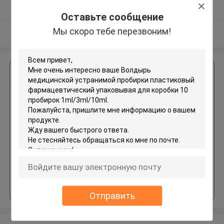
Подтверженный
Оставьте сообщение
поставщик
Мы скоро тебе перезвоним!
Осмотрите больше
Получить лучшую цену для
Волдырь медицинской
устранимой пробирки
пластиковый
фармацевтический
упаковывая для коробки 10
пробирок 1ml/3ml/10ml
Продолжать
Отправить