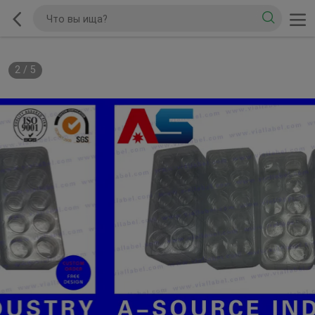
2
/
5