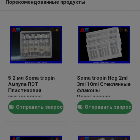
Порекомендованные продукты
5 2 мл Soma tropin
Soma tropin Hcg 2ml
Ампула ПЭТ
3ml 10ml Стеклянные
Пластиковая
флаконы
пузырьковая
Пластиковая
Дом
упаковка
пузырьковая
Отправить запрос
Отправить запрос
упаковка
Продукты
О нас