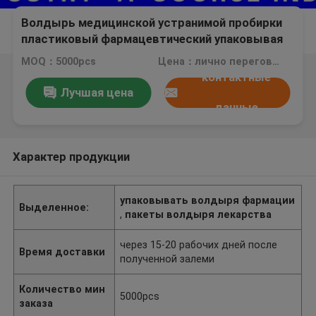
Волдырь медицинской устранимой пробирки
пластиковый фармацевтический упаковывая
для коробки 10 пробирок 1ml/3ml/10ml
MOQ：5000pcs
Цена：лично переговорить
контактные
Лучшая цена
данные
Характер продукции
упаковывать волдыря фармации
Выделенное:
,
пакеты волдыря лекарства
через 15-20 рабочих дней после
Время доставки
полученной залеми
Количество мин
5000pcs
заказа