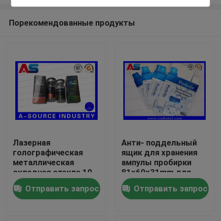
Порекомендованные продукты
Лазерная
Анти- поддельный
голографическая
ящик для хранения
Дом
металлическая
ампулы пробирки
складная стекла 10
81x60x31mm для
мл Флакон
пропионата
Продукты
Отправить запрос
Отправить запрос
Стереоидные
тестостерона 1ml
коробки Упаковка
фармацевтические
О нас