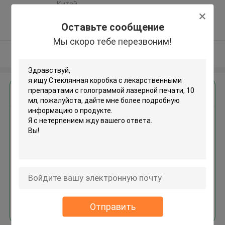
,Китай
5.0
Оставьте сообщение
Подтверженный
поставщик
Мы скоро тебе перезвоним!
Осмотрите больше
Получить лучшую цену для
Стеклянная коробка с
лекарственными препаратами
с голограммой лазерной
печати, 10 мл
Продолжать
Отправить