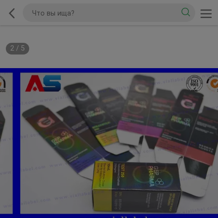
2
/
5