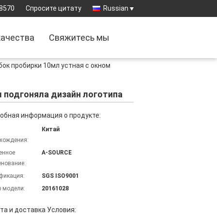
8570
Спросите цитату
Russian
качества
Свяжитесь мы
бок пробирки 10мл устная с окном
м подгоняла дизайн логотипа
обная информация о продукте:
Китай
хождения:
енное
A-SOURCE
нование:
фикация:
SGS ISO9001
 модели:
20161028
та и доставка Условия: