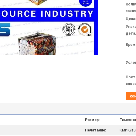
Коли
заказ
Цена:
Упак
дета
Врем
Усло
Пост
спос
ко
Размер:
Таможня
Печатание:
КМИК/вы