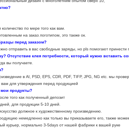
ссиональный дизайн с многолетним опытом сверх 10,
атно?
 количество по мере того как вам.
товленным на заказ логотипом, это также ок.
бразцы перед заказом?
жно отправить в вас свободные заряды, но pls помогают принести г
зу? Отсутствие клея потребности, который нужно вставить с
гда вы получаете.
н?
изведение в AI, PSD, EPS, CDR, PDF, TIFP, JPG, NG etc. мы прове
к вам для утверждения перед продукцией
ь мои продукты?
осле того как полученный депозит
 дней, для продукции 5-10 дней.
 искусство должное к художественному произведению.
одукцию немедленно как только вы приказываете его, также можем
ый курьер, нормально 3-5days от нашей фабрики к вашей руке