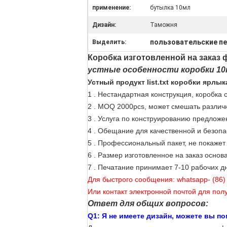
применение:
бутылка 10мл
Дизайн:
Таможня
пользовательские п
Выделить:
Коробка изготовленной на заказ
устные особенности коробки 10
Устный продукт list.txt коробки ярлы
1 .
Нестандартная конструкция, коробка 
2 . MOQ 2000pcs, может смешать различ
3 . Услуга по конструированию предложе
4 . Обещание для качественной и безопа
5 . Профессиональный пакет, не покажет 
6 . Размер изготовленное на заказ основ
7 . Печатание принимает 7-10 рабочих д
Для быстрого сообщения: whatsapp- (86
Или контакт электронной почтой для по
Ответ для общих вопросов:
Q1: Я не имеете дизайн, можете вы п