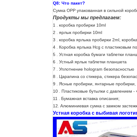
Q8: Что пакет?
Сумка OPP упакованная в сильной коробк
Продукты мы предлагаем:
1 .
коробка пробирки 10ml
2 . ярлык пробирки 10ml
3 . коробка ярлыка пробирки 2ml, короб
4 . Коробка ярлыка Hcg с пластиковым п
5 . Устная коробка бумаги таблетки план
6 . Устный ярлык таблетки планшета
7 . Уплотнение hologram безопасностью
8 . Царапина со стикера, стикера безоп
9 . Ясные пробирки, янтарные пробирки
10 . Пластиковые бутылки с давлением -
11 . Бумажная вставка описания;
12. Алюминиевая сумка с замком застеж
Устная коробка с выбивая логоти