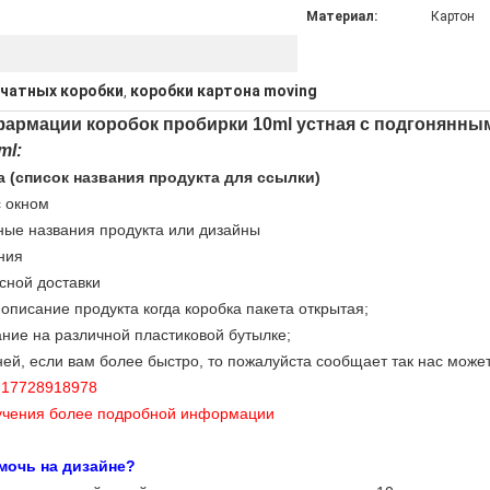
Материал:
Картон
ечатных коробки
коробки картона moving
,
 фармации коробок пробирки 10ml устная с подгонянны
ml:
ка
(список названия продукта для ссылки)
с окном
ные названия продукта или дизайны
ния
сной доставки
описание продукта когда коробка пакета открытая;
ание на различной пластиковой бутылке;
ней, если вам более быстро, то пожалуйста сообщает так нас мож
) 17728918978
лучения более подробной информации
омочь на дизайне?