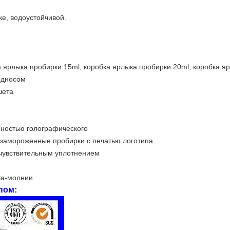
е, водоустойчивой.
ка ярлыка пробирки 15ml, коробка ярлыка пробирки 20ml, коробка я
односом
шета
асностью голографического
, замороженные пробирки с печатью логотипа
 чувствительным уплотнением
ка-молнии
пом: