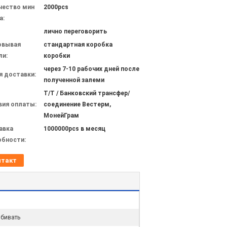
чество мин
2000pcs
а:
лично переговорить
овывая
стандартная коробка
ли:
коробки
через 7-10 рабочих дней после
я доставки:
полученной залеми
T/T / Банковский трансфер/
вия оплаты:
соединение Вестерм,
МонейГрам
авка
1000000pcs в месяц
обности:
нтакт
бивать