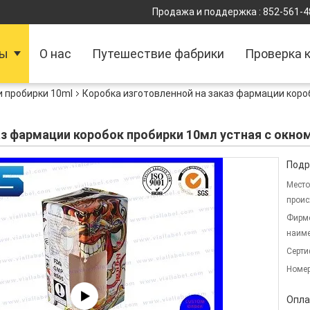
Продажа и поддержка :
852-561-4
ты
О нас
Путешествие фабрики
Проверка 
и пробирки 10ml
Коробка изготовленной на заказ фармации коро
аз фармации коробок пробирки 10мл устная с окно
Подр
Место
проис
Фирм
наиме
Серти
Номер
Опла