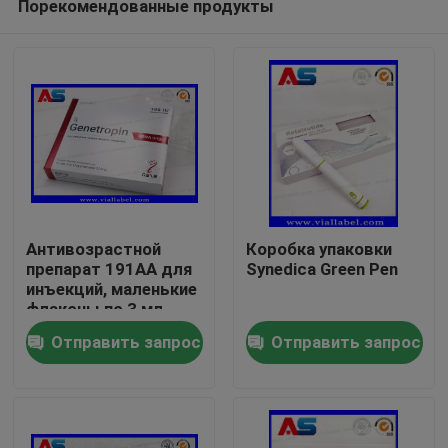
Порекомендованные продукты
Антивозрастной
Коробка упаковки
препарат 191AA для
Synedica Green Pen
инъекций, маленькие
флаконы по 3 мл,
Дом
печать
Отправить запрос
Отправить запрос
фармацевтических
коробок и этикеток
Продукты
Genetropin
О нас