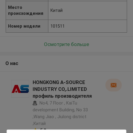
Место
Китай
происхождения
Номер модели
101511
Осмотрите больше
О нас
HONGKONG A-SOURCE
INDUSTRY CO,.LIMITED
профиль производителя
No4, 7 Floor , KaiTu
development Building, No 33
,Wang Jiao , Jiulong district
,Китай
5.0