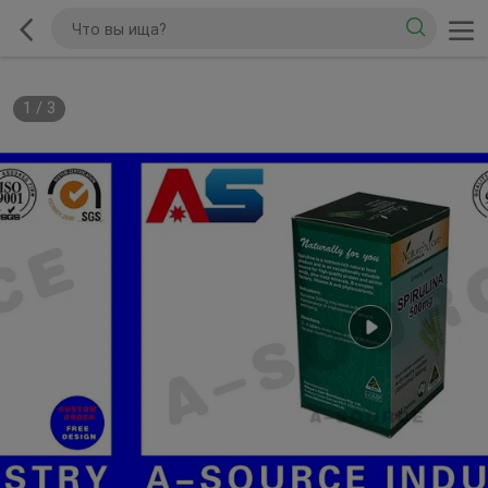
1
/
3