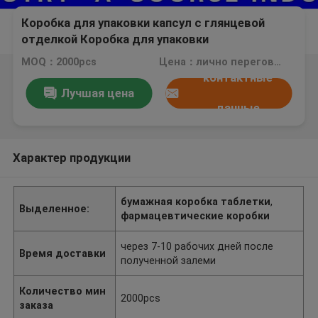
Коробка для упаковки капсул с глянцевой
отделкой Коробка для упаковки
лекарственных препаратов / Коробка из
MOQ：2000pcs
Цена：лично переговорить
лекарственной бумаги для бутылки с
контактные
таблетками
Лучшая цена
данные
Характер продукции
бумажная коробка таблетки
,
Выделенное:
фармацевтические коробки
через 7-10 рабочих дней после
Время доставки
полученной залеми
Количество мин
2000pcs
заказа