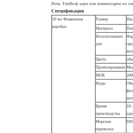
Ночь: Feedbcak идеи или комментарии по эл
Спецификации
1
0 мл Флаконные
Размер
Нас
коробки
Материал
Пок
Использование
Фар
для
сре
жел
Цвета
обы
Проектирование
Мы 
МОК
200
Виды
Обы
фол
ант
Время
10-
производства
одо
Морская
DHL
перевозка