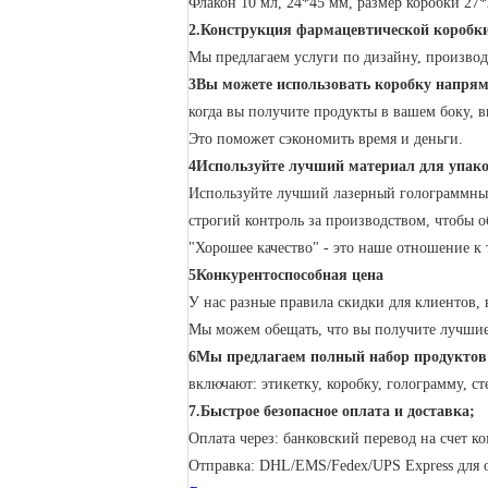
Флакон 10 мл, 24*45 мм, размер коробки 27
2.
Конструкция фармацевтической коробки
Мы предлагаем услуги по дизайну, производс
3Вы можете использовать коробку напряму
когда вы получите продукты в вашем боку, в
Это поможет сэкономить время и деньги.
4Используйте лучший материал для упако
Используйте лучший лазерный голограммный м
строгий контроль за производством, чтобы о
"Хорошее качество" - это наше отношение к 
5Конкурентоспособная цена
У нас разные правила скидки для клиентов, в
Мы можем обещать, что вы получите лучшие
6Мы предлагаем полный набор продуктов 
включают: этикетку, коробку, голограмму, 
7.Быстрое безопасное оплата и доставка;
Оплата через: банковский перевод на счет ком
Отправка: DHL/EMS/Fedex/UPS Express для 