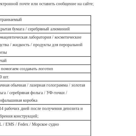
ектронной почте или оставить сообщение на сайте;
траиваемый
рытая бумага / серебряный алюминий
мацевтическая лаборатория / косметические
дства / жидкость / продукты для пероральной
езы
чай
помогаем создавать логотип
0 шт.
чная обычная / лазерная голограмма / золотая
ьга / серебряная фольга / УФ-точки /
ифальшивая коробка
14 рабочих дней после получения депозита и
брения конструкций;
 / EMS / Fedex / Морское судно