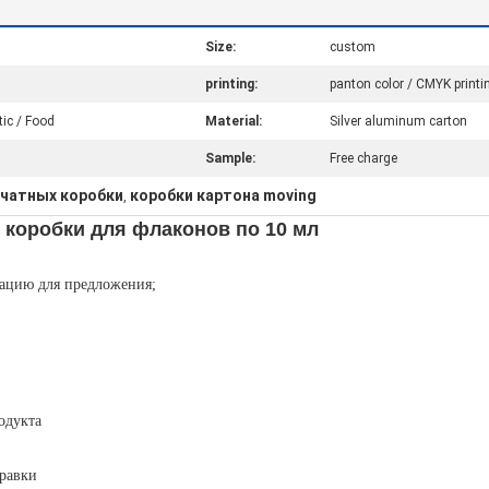
Size:
custom
printing:
panton color / CMYK printi
ic / Food
Material:
Silver aluminum carton
Sample:
Free charge
ечатных коробки
коробки картона moving
,
коробки для флаконов по 10 мл
ацию для предложения;
одукта
правки