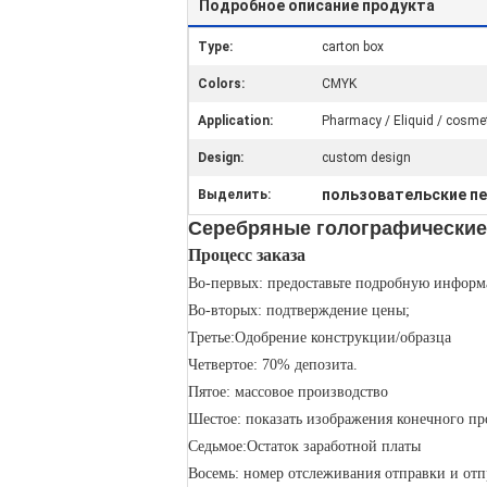
Подробное описание продукта
Type:
carton box
Colors:
CMYK
Application:
Pharmacy / Eliquid / cosmet
Design:
custom design
пользовательские п
Выделить:
Серебряные голографические 
Процесс заказа
Во-первых: предоставьте подробную информ
Во-вторых: подтверждение цены;
Третье:Одобрение конструкции/образца
Четвертое: 70% депозита.
Пятое: массовое производство
Шестое: показать изображения конечного пр
Седьмое:Остаток заработной платы
Восемь: номер отслеживания отправки и от