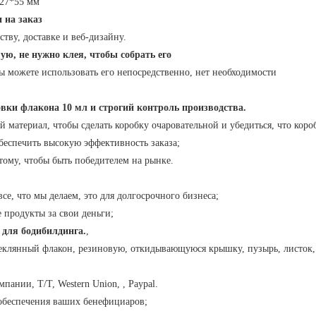
*27*55 мм
 на заказ
тву, доставке и веб-дизайну.
ю, не нужно клея, чтобы собрать его
ы можете использовать его непосредственно, нет необходимости
вки флакона 10 мл и строгий контроль производства.
атериал, чтобы сделать коробку очаровательной и убедиться, что короб
беспечить высокую эффективность заказа;
тому, чтобы быть победителем на рынке.
се, что мы делаем, это для долгосрочного бизнеса;
 продукты за свои деньги;
для бодибилдинга.
,
стеклянный флакон, резиновую, откидывающуюся крышку, пузырь, листок,
пании, T/T, Western Union, , Paypal.
обеспечения ваших бенефициаров;