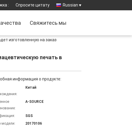
жка :
Спросите цитату
Russian
качества
Свяжитесь мы
дет изготовленную на заказ
мацевтическую печать в
обная информация о продукте:
Китай
хождения:
енное
A-SOURCE
нование:
фикация:
SGS
 модели:
20170106