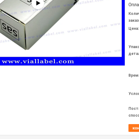
Опла
Коли
заказ
Цена:
Упак
дета
Врем
Усло
Пост
спос
ко