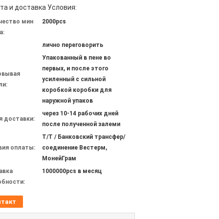
та и доставка Условия:
чество мин
2000pcs
а:
лично переговорить
Упакованный в пене во
первых, и после этого
овывая
усиленный с сильной
ли:
коробкой коробки для
наружной упаков
через 10-14 рабочих дней
я доставки:
после полученной залеми
T/T / Банковский трансфер/
вия оплаты:
соединение Вестерм,
МонейГрам
авка
1000000pcs в месяц
обности:
нтакт