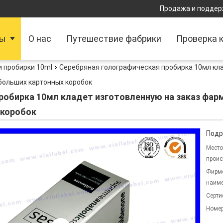
Продажа и поддер
ты
О нас
Путешествие фабрики
Проверка 
и пробирки 10ml
Серебряная голографическая пробирка 10мл кла
больших картонных коробок
робирка 10мл кладет изготовленную на заказ фар
 коробок
Подр
Место
проис
Фирм
наиме
Серти
Номер