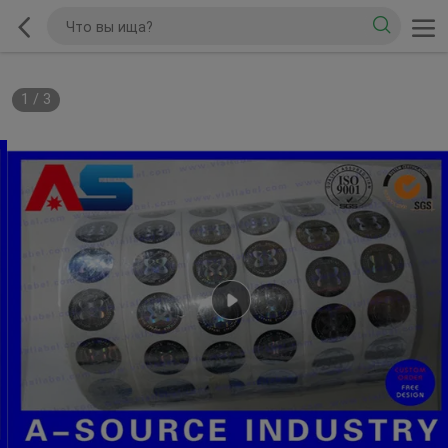
1
/
3