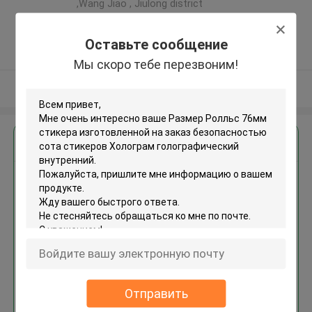
,Wang Jiao , Jiulong district
,Китай
5.0
Оставьте сообщение
Подтверженный
Мы скоро тебе перезвоним!
поставщик
Осмотрите больше
Получить лучшую цену для
Размер Ролльс 76мм стикера
изготовленной на заказ
безопасностью сота
стикеров Холограм
голографический внутренний
Продолжать
Отправить