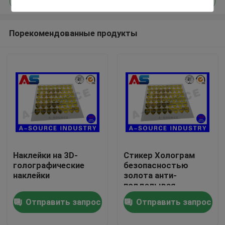
Порекомендованные продукты
Наклейки на 3D-
Стикер Холограм
Дом
голографические
безопасностью
наклейки
золота анти-
подделывая
Продукты
изготовленный на
Отправить запрос
Отправить запрос
заказ с верхним
слоем серийного
О нас